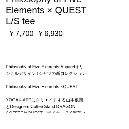
Elements × QUEST
L/S tee
通
セ
 ￥7,700 
￥6,930
常
ー
価
ル
在庫なし
格
価
Philosophy of Five Elements Apparelオリ
格
ジナルデザインTシャツの新コレクション
Philosophy of Five Elements ×QUEST
YOGAをARTにクリエイトする山本俊朗
とDesigners Coffee Stand DRAGON
COFFEE兼QUESTデザイナー岩谷智英と
のコラボアパレル。
フロントにはQUESTロゴ、バックには