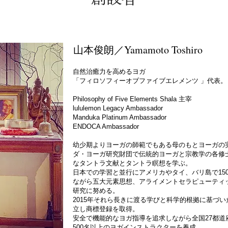
山本俊朗／Yamamoto Toshiro
自然治癒力を高めるヨガ
「フィロソフィーオブファイブエレメンツ 」代表。
Philosophy of Five Elements Shala 主宰
lululemon Legacy Ambassador
Manduka Platinum Ambassador
ENDOCA Ambassador
幼少期よりヨーガの師範でもある母のもとヨーガの
ダ・ヨーガ研究財団で伝統的ヨーガと宗教学の各修士号を
なタントラ文献とタントラ瞑想を学ぶ。
日本での学習と並行にアメリカやタイ、バリ島で15
ながら五大元素思想、アライメントセラピューティ
研究に努める。
2015年それら長きに渡る学びと科学的根拠に基づいたハタヨガス
立し商標登録を取得。
安全で機能的なヨガ指導を追求しながら全国27都
500名以上のヨガインストラクターを養成。