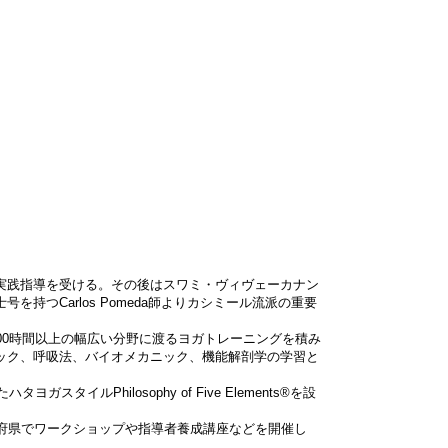
実践指導を受ける。その後はスワミ・ヴィヴェーカナン
持つCarlos Pomeda師よりカシミール流派の重要
00時間以上の幅広い分野に渡るヨガトレーニングを積み
ック、呼吸法、バイオメカニック、機能解剖学の学習と
タイルPhilosophy of Five Elements®を設
道府県でワークショップや指導者養成講座などを開催し