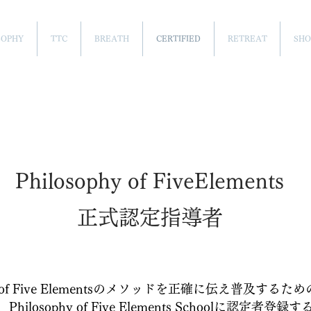
SOPHY
TTC
BREATH
CERTIFIED
RETREAT
SHO
Philosophy of FiveElements
正式認定指導者
phy of Five Elementsのメソッドを正確に伝え普及する
ilosophy of Five Elements Schoolに認定者