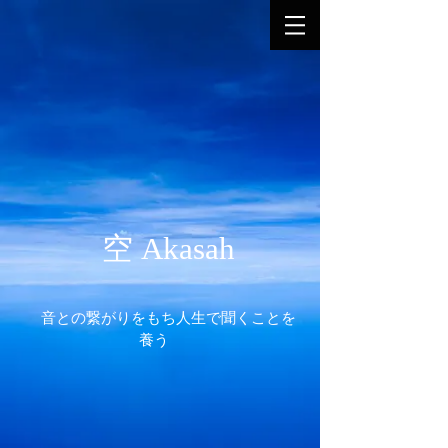
空 Akasah
音との繋がりをもち人生で聞くことを
養う