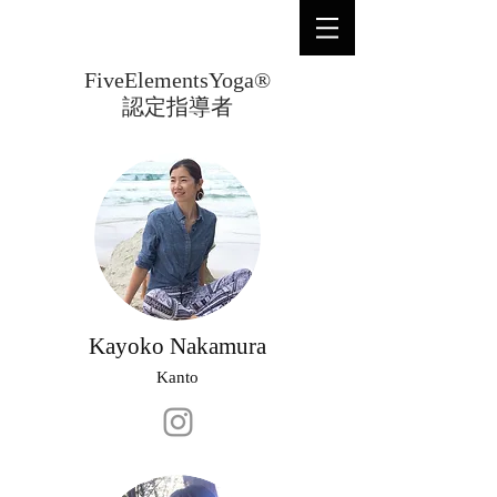
FiveElementsYoga®
認定指導者
Kayoko Nakamura
Kanto